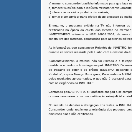
a) manter o consumidor brasileiro informado para que faça 
b) fornecer subsídio para a indústria melhorar continuament
c) diferenciar os vários produtos disponíveis;
d) tornar o consumidor parte efetiva deste processo de melho
Entretanto, o programa exibido na TV não informou ao 
certificados na época da coleta dos mesmos no mercado; 
INMETRO/IFBQ referente à NBR 14908:2004; da marca 
construtiva dos materiais, compulsória para aparelhos elétrico
As informações, que constam do Relatório do INMETRO, f
durante entrevista realizada pela Globo com a diretoria da
“Lamentavelmente, o material não foi utilizado e o telespe
qualidade e produtos homologados pelo INMETRO. Da manei
de trabalho do setor e do próprio INMETRO, deixando d
Produtos”, explica Moacyr Domingues, Presidente da ABRAF
pelos resultados apresentados, o que não é aceitável pa
com as exigências do INMETRO”.
Contatado pela ABRAFIPA, o Fantástico chegou a se compro
ocorreu nem mesmo com uma notificação extrajudicial enviad
No sentido de debater a divulgação dos testes, o INMETRO 
Consumidor, onde reafirmou a existência dos produtos cer
empresas ainda não certificadas.