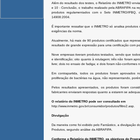
Além do resultado dos testes, o Relatório do INMETRO envia
e 10 - Conclusão, o trabalho realizado pela ABRAFIPA na r
produtos regulamentados com o Selo INMETRO/IFBQ, d
14908:2004.
É importante ressaltar que o INMETRO só analisa produtos n
exigências da norma.
Atualmente, há mais de 90 produtos certificados que repres
resultado de grande expressão para uma certificação com p
Nove empresas tiveram produtos testados, sendo que todo
e identificação; oito quanto à rotulagem; três não foram apr
livre; dois no ensaio de fadiga; e dois foram não-conformes 
Em contrapartida, todos os produtos foram aprovados no 
proliferação de bactérias na água, não representando, porém
Pelos resultados apresentados, os produtos foram con
fabricantes enviaram respostas quanto a estarem se adequa
O relatório do INMETRO pode ser consultado em
http://www.inmetro.gov.br/consumidor/produtos/filtro2.asp.
Divulgação
Da maneira como foi exibido pelo Fantástico, a divulgação d
Produtos, segundo análise da ABRAFIPA.
Conforme o Relatório do INMETRO, os objetivos do Progr