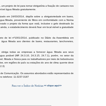
 um projeto de lei para tornar obrigatória a fixação de cartazes nos
vel água filtrada gratuitamente.
lizado em 24/03/2014, dispõe sobre a obrigatoriedade em bares,
água filtrada, proveniente de filtros em conformidade com a Norma
ado o projeto da forma que está, inclusive o gelo destinado às
ainda, o estabelecimento deverá fixar em local visível a gratuidade
eto de lei nº1001/2014, publicado no Diário da Assembleia em
 água filtrada aos clientes de bares, restaurantes, lanchonetes,
 obriga todas as empresas a fornecer água filtrada aos seus
gua potável (NR 24.3.10, 24.3.15, 24.7.1), porém, no setor da
ável, filtrada e fresca para os trabalhadores por meio de bebedouros
usive, em regiões do país ou estações do ano de clima quente deve
.2.3)
 de Comunicação. Os assuntos abordados estão representados de
no telefone: 11-3237-3187
Para ver o Índice de Notícias
<<
clique aqui>>