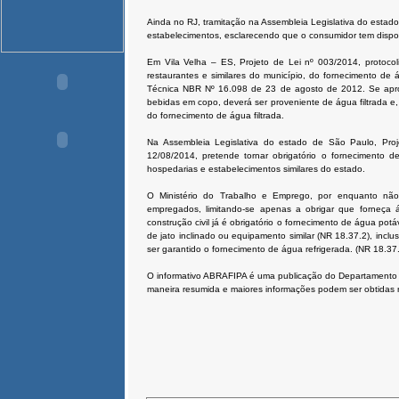
Ainda no RJ, tramitação na Assembleia Legislativa do estado,
estabelecimentos, esclarecendo que o consumidor tem disponí
Em Vila Velha – ES, Projeto de Lei nº 003/2014, protoco
restaurantes e similares do município, do fornecimento de 
Técnica NBR Nº 16.098 de 23 de agosto de 2012. Se aprov
bebidas em copo, deverá ser proveniente de água filtrada e, 
do fornecimento de água filtrada.
Na Assembleia Legislativa do estado de São Paulo, Proj
12/08/2014, pretende tornar obrigatório o fornecimento de
hospedarias e estabelecimentos similares do estado.
O Ministério do Trabalho e Emprego, por enquanto não
empregados, limitando-se apenas a obrigar que forneça á
construção civil já é obrigatório o fornecimento de água pot
de jato inclinado ou equipamento similar (NR 18.37.2), incl
ser garantido o fornecimento de água refrigerada. (NR 18.37
O informativo ABRAFIPA é uma publicação do Departamento
maneira resumida e maiores informações podem ser obtidas 