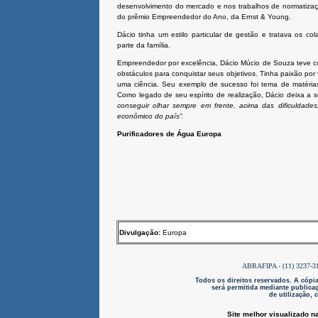
desenvolvimento do mercado e nos trabalhos de normatizaç
do prêmio Empreendedor do Ano, da Ernst & Young.
Dácio tinha um estilo particular de gestão e tratava os 
parte da família.
Empreendedor por excelência, Dácio Múcio de Souza teve c
obstáculos para conquistar seus objetivos. Tinha paixão por
uma ciência. Seu exemplo de sucesso foi tema de matérias 
Como legado de seu espírito de realização, Dácio deixa a 
conseguir olhar sempre em frente, acima das dificuldades,
econômico do país”.
Purificadores de Água Europa
Divulgação:
Europa
ABRAFIPA - (11) 3237-3
Todos os direitos reservados. A cópia
será permitida mediante publicaç
de utilização,
Site melhor visualizado n