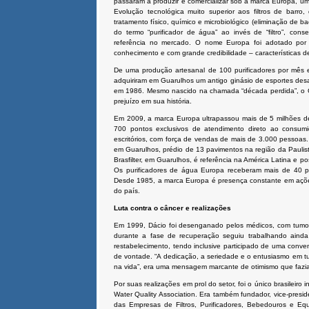
passaram a produzir e comercializar sob a marca Europa, u
Evolução tecnológica muito superior aos filtros de barr
tratamento físico, químico e microbiológico (eliminação de b
do termo “purificador de água” ao invés de “filtro”, co
referência no mercado. O nome Europa foi adotado por r
conhecimento e com grande credibilidade – características 
De uma produção artesanal de 100 purificadores por mês 
adquiriram em Guarulhos um antigo ginásio de esportes desati
em 1986. Mesmo nascido na chamada “década perdida”, o 
prejuízo em sua história.
Em 2009, a marca Europa ultrapassou mais de 5 milhões de
700 pontos exclusivos de atendimento direto ao consumid
escritórios, com força de vendas de mais de 3.000 pessoas
em Guarulhos, prédio de 13 pavimentos na região da Paulis
Brasfilter, em Guarulhos, é referência na América Latina e p
Os purificadores de água Europa receberam mais de 40 pr
Desde 1985, a marca Europa é presença constante em ações 
do país.
Luta contra o câncer e realizações
Em 1999, Dácio foi desenganado pelos médicos, com tumore
durante a fase de recuperação seguiu trabalhando aind
restabelecimento, tendo inclusive participado de uma conv
de vontade. “A dedicação, a seriedade e o entusiasmo em t
na vida”, era uma mensagem marcante de otimismo que fazia 
Por suas realizações em prol do setor, foi o único brasileir
Water Quality Association. Era também fundador, vice-presid
das Empresas de Filtros, Purificadores, Bebedouros e E