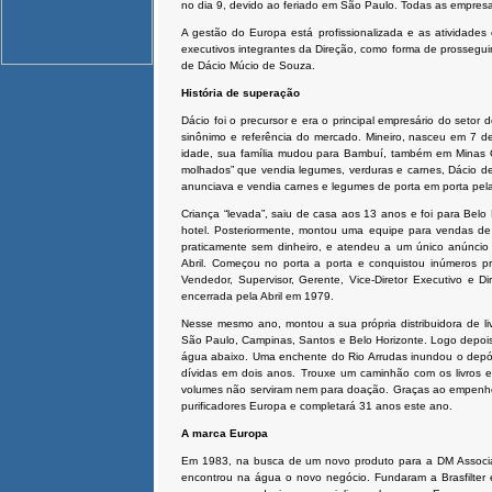
no dia 9, devido ao feriado em São Paulo. Todas as empresa
A gestão do Europa está profissionalizada e as atividade
executivos integrantes da Direção, como forma de prosseguir 
de Dácio Múcio de Souza.
História de superação
Dácio foi o precursor e era o principal empresário do setor
sinônimo e referência do mercado. Mineiro, nasceu em 7 d
idade, sua família mudou para Bambuí, também em Minas
molhados” que vendia legumes, verduras e carnes, Dácio de
anunciava e vendia carnes e legumes de porta em porta pela
Criança “levada”, saiu de casa aos 13 anos e foi para Bel
hotel. Posteriormente, montou uma equipe para vendas de
praticamente sem dinheiro, e atendeu a um único anúncio
Abril. Começou no porta a porta e conquistou inúmeros 
Vendedor, Supervisor, Gerente, Vice-Diretor Executivo e Di
encerrada pela Abril em 1979.
Nesse mesmo ano, montou a sua própria distribuidora de li
São Paulo, Campinas, Santos e Belo Horizonte. Logo depois d
água abaixo. Uma enchente do Rio Arrudas inundou o depós
dívidas em dois anos. Trouxe um caminhão com os livros
volumes não serviram nem para doação. Graças ao empenho d
purificadores Europa e completará 31 anos este ano.
A marca Europa
Em 1983, na busca de um novo produto para a DM Associad
encontrou na água o novo negócio. Fundaram a Brasfilte